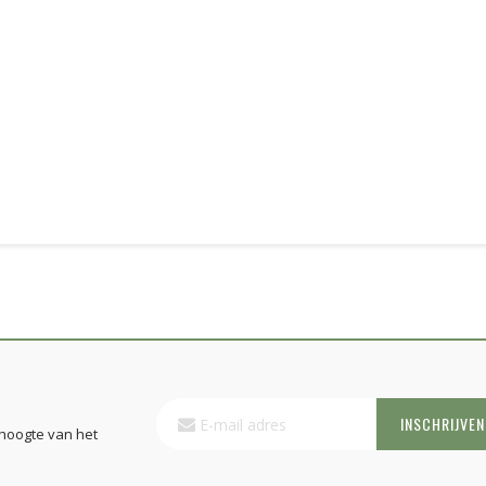
Abonneer
INSCHRIJVEN
u
 hoogte van het
op
onze
nieuwsbrief