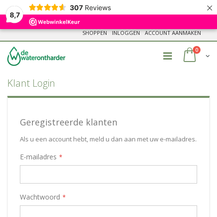
×
307
Reviews
8,7
Ga
SHOPPEN
INLOGGEN
ACCOUNT AANMAKEN
naar
de
produc
0
Cart
inhoud
Klant Login
Geregistreerde klanten
Als u een account hebt, meld u dan aan met uw e-mailadres.
E-mailadres
Wachtwoord