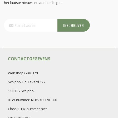
het laatste nieuws en aanbiedingen.
Abonneer
INSCHRIJVEN
u
op
onze
nieuwsbrief
CONTACTGEGEVENS
Webshop Guru Ltd
Schiphol Boulevard 127
1118BG Schiphol
BTW-nummer: NL859137703B01
Check BTW-nummer hier
KvK:
72511847