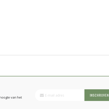
Abonneer
INSCHRIJVEN
u
 hoogte van het
op
onze
nieuwsbrief